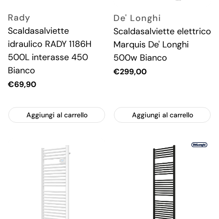
Rady
De' Longhi
Scaldasalviette
Scaldasalviette elettrico
idraulico RADY 1186H
Marquis De' Longhi
500L interasse 450
500w Bianco
Bianco
Prezzo
€299,00
attuale
Prezzo
€69,90
attuale
Aggiungi al carrello
Aggiungi al carrello