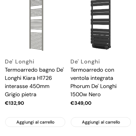
De' Longhi
De' Longhi
Termoarredo bagno De'
Termoarredo con
Longhi Kiara H1726
ventola integrata
interasse 450mm
Phorum De' Longhi
Grigio pietra
1500w Nero
Prezzo
€132,90
Prezzo
€349,00
attuale
attuale
Aggiungi al carrello
Aggiungi al carrello