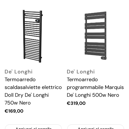
De' Longhi
De' Longhi
Termoarredo
Termoarredo
scaldasalviette elettrico
programmabile Marquis
Doll Dry De' Longhi
De' Longhi 500w Nero
750w Nero
Prezzo
€319,00
attuale
Prezzo
€169,00
attuale