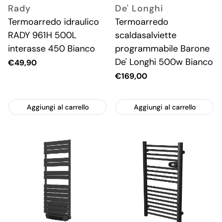
Rady
De' Longhi
Termoarredo idraulico
Termoarredo
RADY 961H 500L
scaldasalviette
interasse 450 Bianco
programmabile Barone
De' Longhi 500w Bianco
Prezzo
€49,90
attuale
Prezzo
€169,00
attuale
Aggiungi al carrello
Aggiungi al carrello