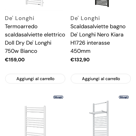
De' Longhi
De' Longhi
Termoarredo
Scaldasalviette bagno
scaldasalviette elettrico
De' Longhi Nero Kiara
Doll Dry De' Longhi
H1726 interasse
750w Bianco
450mm
Prezzo
€159,00
Prezzo
€132,90
attuale
attuale
Aggiungi al carrello
Aggiungi al carrello