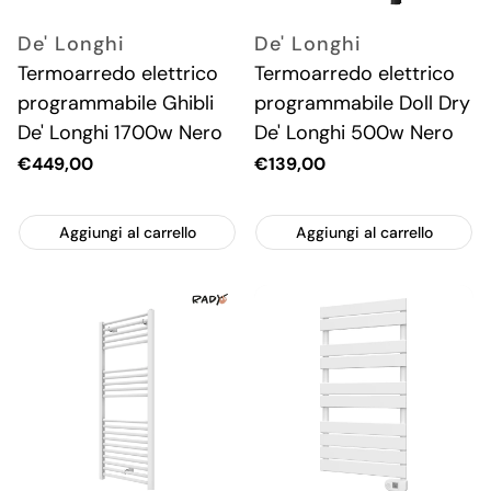
De' Longhi
De' Longhi
Termoarredo elettrico
Termoarredo elettrico
programmabile Ghibli
programmabile Doll Dry
De' Longhi 1700w Nero
De' Longhi 500w Nero
Prezzo
€449,00
Prezzo
€139,00
attuale
attuale
Aggiungi al carrello
Aggiungi al carrello