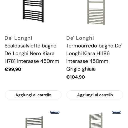
De' Longhi
De' Longhi
Scaldasalviette bagno
Termoarredo bagno De'
De' Longhi Nero Kiara
Longhi Kiara H1186
H781 interasse 450mm
interasse 450mm
Grigio ghiaia
Prezzo
€99,90
attuale
Prezzo
€104,90
attuale
Aggiungi al carrello
Aggiungi al carrello