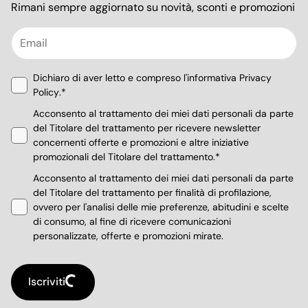
Rimani sempre aggiornato su novità, sconti e promozioni
Spedizioni
Privacy Policy
Cookie Policy
Dichiaro di aver letto e compreso l'informativa
Privacy
Si
Policy
.*
Whistleblowing
apre
Acconsento al trattamento dei miei dati personali da parte
in
del Titolare del trattamento per ricevere newsletter
una
concernenti offerte e promozioni e altre iniziative
nuova
promozionali del Titolare del trattamento.*
finestra
Acconsento al trattamento dei miei dati personali da parte
del Titolare del trattamento per finalità di profilazione,
ovvero per l'analisi delle mie preferenze, abitudini e scelte
di consumo, al fine di ricevere comunicazioni
personalizzate, offerte e promozioni mirate.
Iscriviti