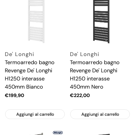
De' Longhi
De' Longhi
Termoarredo bagno
Termoarredo bagno
Revenge De' Longhi
Revenge De' Longhi
H1250 interasse
H1250 interasse
450mm Bianco
450mm Nero
Prezzo
€199,90
Prezzo
€222,00
attuale
attuale
Aggiungi al carrello
Aggiungi al carrello