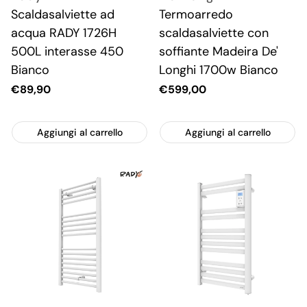
Scaldasalviette ad
Termoarredo
acqua RADY 1726H
scaldasalviette con
500L interasse 450
soffiante Madeira De'
Bianco
Longhi 1700w Bianco
Prezzo
€89,90
Prezzo
€599,00
attuale
attuale
Aggiungi al carrello
Aggiungi al carrello