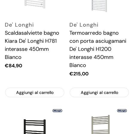
De' Longhi
De' Longhi
Scaldasalviette bagno
Termoarredo bagno
Kiara De' Longhi H781
con porta asciugamani
interasse 450mm
De' Longhi H1200
Bianco
interasse 450mm
Bianco
Prezzo
€84,90
attuale
Prezzo
€215,00
attuale
Aggiungi al carrello
Aggiungi al carrello