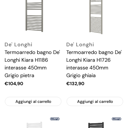
De' Longhi
De' Longhi
Termoarredo bagno De'
Termoarredo bagno De'
Longhi Kiara H1186
Longhi Kiara H1726
interasse 450mm
interasse 450mm
Grigio pietra
Grigio ghiaia
Prezzo
€104,90
Prezzo
€132,90
attuale
attuale
Aggiungi al carrello
Aggiungi al carrello