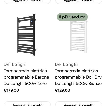
Aggiungi al carrello
Aggiungi al carrello
Il più venduto
De' Longhi
De' Longhi
Termoarredo elettrico
Termoarredo elettrico
programmabile Barone
programmabile Doll Dry
De' Longhi 500w Nero
De' Longhi 500w Bianco
Prezzo
€179,00
Prezzo
€129,00
attuale
attuale
Aggiungi al carrello
Aggiungi al carrello