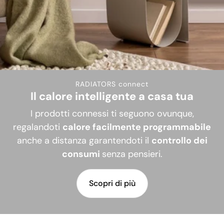
RADIATORS connect
Il calore intelligente a casa tua
I prodotti connessi ti seguono ovunque,
regalandoti
calore facilmente programmabile
anche a distanza garantendoti il
controllo dei
consumi
senza pensieri.
Scopri di più