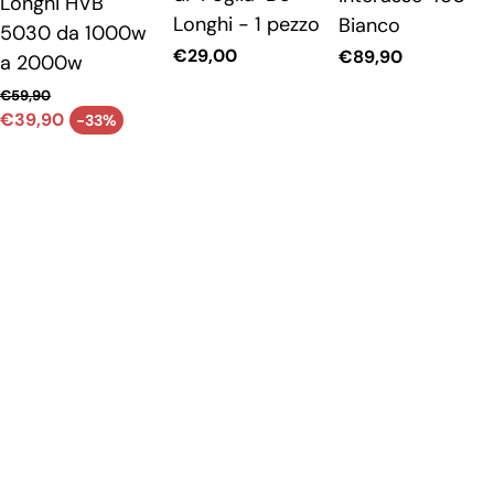
Longhi HVB
Longhi - 1 pezzo
Bianco
5030 da 1000w
Prezzo
€29,00
Prezzo
€89,90
a 2000w
attuale
attuale
€59,90
Prezzo attuale
€39,90
-33%
Prezzo originale